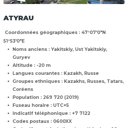
ATYRAU
Coordonnées géographiques : 47°07′0″N
51°53′0″E
Noms anciens : Yakitskiy, Ust Yakitskiy,
Guryev
Altitude : -20 m
Langues courantes : Kazakh, Russe
Groupes ethniques : Kazakhs, Russes, Tatars,
Coréens
Population : 269 720 (2019)
Fuseau horaire : UTC+5
Indicatif téléphonique : +7 7122
Codes postaux : 0600XX