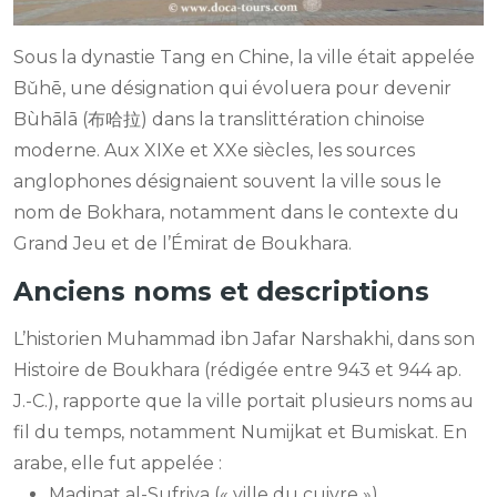
Sous la dynastie Tang en Chine, la ville était appelée
Bǔhē, une désignation qui évoluera pour devenir
Bùhālā (布哈拉) dans la translittération chinoise
moderne. Aux XIXe et XXe siècles, les sources
anglophones désignaient souvent la ville sous le
nom de Bokhara, notamment dans le contexte du
Grand Jeu et de l’Émirat de Boukhara.
Anciens noms et descriptions
L’historien Muhammad ibn Jafar Narshakhi, dans son
Histoire de Boukhara (rédigée entre 943 et 944 ap.
J.-C.), rapporte que la ville portait plusieurs noms au
fil du temps, notamment Numijkat et Bumiskat. En
arabe, elle fut appelée :
Madinat al-Sufriya (« ville du cuivre »)