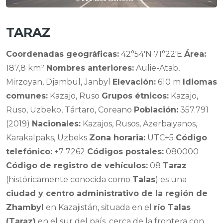
TARAZ
Coordenadas geográficas:
42°54′N 71°22′E
Área:
187,8 km²
Nombres anteriores:
Aulie-Atab,
Mirzoyan, Djambul, Janbyl
Elevación:
610 m
Idiomas
comunes:
Kazajo, Ruso
Grupos étnicos:
Kazajo,
Ruso, Uzbeko, Tártaro, Coreano
Población:
357.791
(2019)
Nacionales:
Kazajos, Rusos, Azerbaiyanos,
Karakalpaks, Uzbeks
Zona horaria:
UTC+5
Código
telefónico:
+7 7262
Códigos postales:
080000
Código de registro de vehículos:
08
Taraz
(históricamente conocida como
Talas
) es una
ciudad y centro administrativo de la región de
Zhambyl
en Kazajistán, situada en el
río Talas
(Taraz)
en el sur del país, cerca de la frontera con