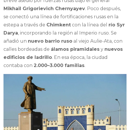
breve asedio por fuerzas rusas bajo el general
Mikhail Grigorievich Chernyayev
. Poco después,
se conectó una línea de fortificaciones rusas en la
estepa a través de
Chimkent
con la línea del
río Syr
Darya
, incorporando la región al Imperio ruso. Se
añadió un
nuevo barrio ruso
al viejo Aulie-Ata, con
calles bordeadas de
álamos piramidales
y
nuevos
edificios de ladrillo
. En esa época, la ciudad
contaba con
2.000–3.000 familias
.