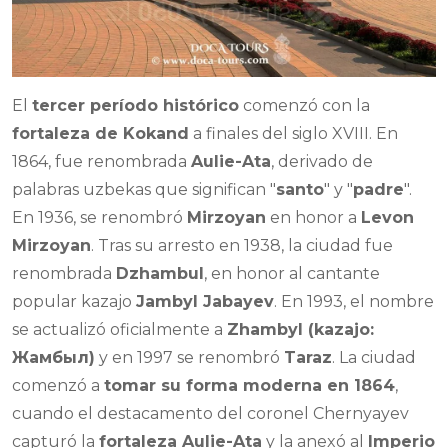
El
tercer período histórico
comenzó con la
fortaleza de Kokand
a finales del siglo XVIII. En
1864, fue renombrada
Aulie-Ata
, derivado de
palabras uzbekas que significan "
santo
" y "
padre
".
En 1936, se renombró
Mirzoyan
en honor a
Levon
Mirzoyan
. Tras su arresto en 1938, la ciudad fue
renombrada
Dzhambul
, en honor al cantante
popular kazajo
Jambyl Jabayev
. En 1993, el nombre
se actualizó oficialmente a
Zhambyl (kazajo:
Жамбыл
)
y en 1997 se renombró
Taraz
. La ciudad
comenzó a
tomar su forma moderna en 1864
,
cuando el destacamento del coronel Chernyayev
capturó la
fortaleza Aulie-Ata
y la anexó al
Imperio