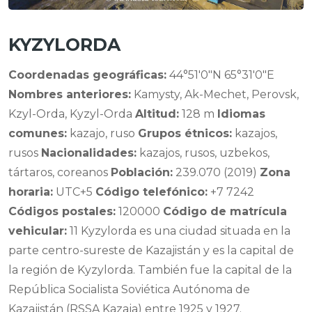
KYZYLORDA
Coordenadas geográficas:
44°51′0″N 65°31′0″E
Nombres anteriores:
Kamysty, Ak-Mechet, Perovsk,
Kzyl-Orda, Kyzyl-Orda
Altitud:
128 m
Idiomas
comunes:
kazajo, ruso
Grupos étnicos:
kazajos,
rusos
Nacionalidades:
kazajos, rusos, uzbekos,
tártaros, coreanos
Población:
239.070 (2019)
Zona
horaria:
UTC+5
Código telefónico:
+7 7242
Códigos postales:
120000
Código de matrícula
vehicular:
11 Kyzylorda es una ciudad situada en la
parte centro-sureste de Kazajistán y es la capital de
la región de Kyzylorda. También fue la capital de la
República Socialista Soviética Autónoma de
Kazajistán (RSSA Kazaja) entre 1925 y 1927.