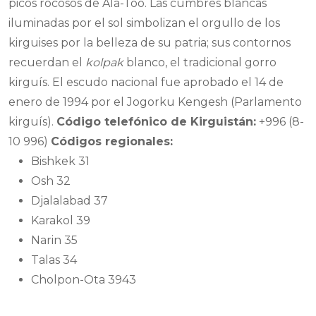
picos rocosos de Ala-Too. Las cumbres blancas
iluminadas por el sol simbolizan el orgullo de los
kirguises por la belleza de su patria; sus contornos
recuerdan el
kolpak
blanco, el tradicional gorro
kirguís. El escudo nacional fue aprobado el 14 de
enero de 1994 por el Jogorku Kengesh (Parlamento
kirguís).
Código telefónico de Kirguistán:
+996 (8-
10 996)
Códigos regionales:
Bishkek 31
Osh 32
Djalalabad 37
Karakol 39
Narin 35
Talas 34
Cholpon-Ota 3943