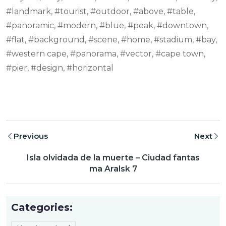
#landmark, #tourist, #outdoor, #above, #table,
#panoramic, #modern, #blue, #peak, #downtown,
#flat, #background, #scene, #home, #stadium, #bay,
#western cape, #panorama, #vector, #cape town,
#pier, #design, #horizontal
Previous
Next
Isla olvidada de la muerte – Ciudad fantas
ma Aralsk 7
Categories: