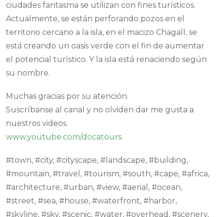
ciudades fantasma se utilizan con fines turísticos.
Actualmente, se están perforando pozos en el
territorio cercano a la isla, en el macizo Chagall; se
está creando un oasis verde con el fin de aumentar
el potencial turístico. Y la isla está renaciendo según
su nombre.
Muchas gracias por su atención.
Suscríbanse al canal y no olviden dar me gusta a
nuestros videos.
www.youtube.com/docatours
#town, #city, #cityscape, #landscape, #building,
#mountain, #travel, #tourism, #south, #cape, #africa,
#architecture, #urban, #view, #aerial, #ocean,
#street, #sea, #house, #waterfront, #harbor,
#skyline, #sky, #scenic, #water, #overhead, #scenery,