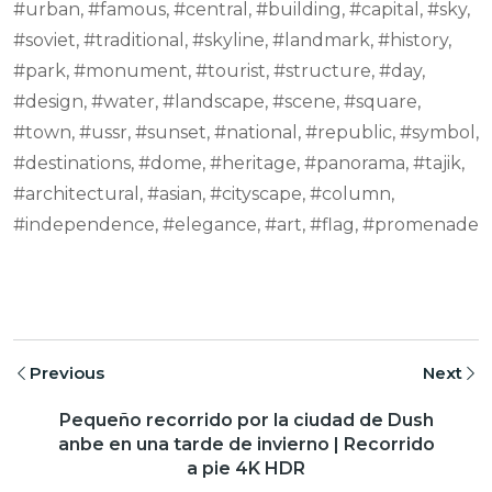
#urban, #famous, #central, #building, #capital, #sky,
#soviet, #traditional, #skyline, #landmark, #history,
#park, #monument, #tourist, #structure, #day,
#design, #water, #landscape, #scene, #square,
#town, #ussr, #sunset, #national, #republic, #symbol,
#destinations, #dome, #heritage, #panorama, #tajik,
#architectural, #asian, #cityscape, #column,
#independence, #elegance, #art, #flag, #promenade
Previous
Next
Pequeño recorrido por la ciudad de Dush
anbe en una tarde de invierno | Recorrido
a pie 4K HDR