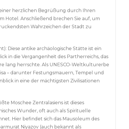
 einer herzlichen Begrüßung durch Ihren
rem Hotel. Anschließend brechen Sie auf, um
ruckendsten Wahrzeichen der Stadt zu
nt): Diese antike archäologische Stätte ist ein
ck in die Vergangenheit des Partherreichs, das
ahre lang herrschte. Als UNESCO-Weltkulturerbe
 Nisa – darunter Festungsmauern, Tempel und
nblick in eine der mächtigsten Zivilisationen
te Moschee Zentralasiens ist dieses
sches Wunder, oft auch als Spirituelle
et. Hier befindet sich das Mausoleum des
parmurat Niyazov (auch bekannt als