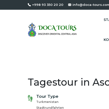
+998 93 350 20 20
info@doca-tours.co
ST
KO
Tagestour in As
Tour Type
Turkmenistan
Stadtrundfahrten