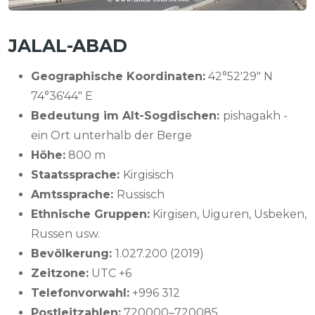
JALAL-ABAD
Geographische Koordinaten:
42°52′29″ N
74°36′44″ E
Bedeutung im Alt-Sogdischen:
pishagakh -
ein Ort unterhalb der Berge
Höhe:
800 m
Staatssprache:
Kirgisisch
Amtssprache:
Russisch
Ethnische Gruppen:
Kirgisen, Uiguren, Usbeken,
Russen usw.
Bevölkerung:
1.027.200 (2019)
Zeitzone:
UTC +6
Telefonvorwahl:
+996 312
Postleitzahlen:
720000–720085