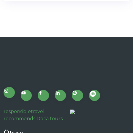
responsibletravel
recommends Doca tours