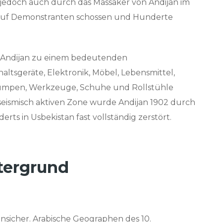
t jedoch auch durch das Massaker von Andijan im
e auf Demonstranten schossen und Hunderte
h Andijan zu einem bedeutenden
altsgeräte, Elektronik, Möbel, Lebensmittel,
 Pumpen, Werkzeuge, Schuhe und Rollstühle
r seismisch aktiven Zone wurde Andijan 1902 durch
ts in Usbekistan fast vollständig zerstört.
tergrund
unsicher. Arabische Geographen des 10.