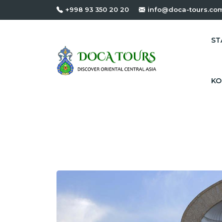
+998 93 350 20 20
info@doca-tours.co
ST
KO