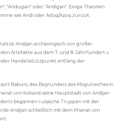
", "Andugan" oder "Andigan". Einige Theorien
mme wie Andi oder Adoq/Azoq zurück.
tals ist Andijan archäologisch von großer
en Artefakte aus dem 7. und 8. Jahrhundert v.
ender Handelsstützpunkt entlang der
tsort Baburs, des Begründers des Mogulreiches in
Khanat von Kokand seine Hauptstadt von Andijan
underts begannen russische Truppen mit der
rde Andijan schließlich mit dem Khanat von
rt.