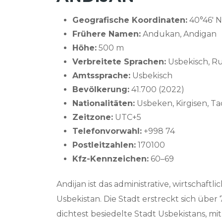
Geografische Koordinaten:
40°46' N
Frühere Namen:
Andukan, Andigan
Höhe:
500 m
Verbreitete Sprachen:
Usbekisch, Ru
Amtssprache:
Usbekisch
Bevölkerung:
41.700 (2022)
Nationalitäten:
Usbeken, Kirgisen, Ta
Zeitzone:
UTC+5
Telefonvorwahl:
+998 74
Postleitzahlen:
170100
Kfz-Kennzeichen:
60–69
Andijan ist das administrative, wirtschaft
Usbekistan. Die Stadt erstreckt sich über 
dichtest besiedelte Stadt Usbekistans, m