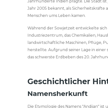
Jahrhunderte Indien prägte. Die Stadt is
Jahr 2005 bekannt, als Sicherheitskräft
Menschen ums Leben kamen.
Während der Sowjetzeit entwickelte sic
Industriezentrum, das Chemikalien, Haush
landwirtschaftliche Maschinen, Pflüge,
herstellte. Aufgrund seiner Lage in eine
das schwerste Erdbeben des 20. Jahrhunder
Geschichtlicher Hin
Namensherkunft
Die Etymologie des Namens "Andijan" ist 