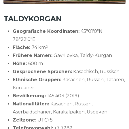
TALDYKORGAN
Geografische Koordinaten:
45°01′0″N
78°22′0″E
Fläche:
74 km²
Frühere Namen:
Gavrilovka, Taldy-Kurgan
Höhe:
600 m
Gesprochene Sprachen:
Kasachisch, Russisch
Ethnische Gruppen:
Kasachen, Russen, Tataren,
Koreaner
Bevölkerung:
145.403 (2019)
Nationalitäten:
Kasachen, Russen,
Aserbaidschaner, Karakalpaken, Usbeken
Zeitzone:
UTC+5
Telefonvorwahl:
+7 7282