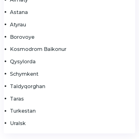
Astana
Atyrau
Borovoye
Kosmodrom Baikonur
Qysylorda
Schymkent
Taldyqorghan
Taras
Turkestan
Uralsk