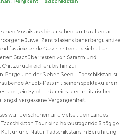
an, Penjikent, Tadschikistan
reichen Mosaik aus historischen, kulturellen und
verborgene Juwel Zentralasiens beherbergt antike
d faszinierende Geschichten, die sich über
llenen Stadtüberresten von Sarazm und
. Chr. zurückreichen, bis hin zur
Berge und der Sieben Seen – Tadschikistan ist
raubende Anzob-Pass mit seinen spektakulären
estung, ein Symbol der einstigen militärischen
ne längst vergessene Vergangenheit.
dieses wunderschönen und vielseitigen Landes
 Tadschikistan-Tour eine herausragende 5-tägige
e, Kultur und Natur Tadschikistans in Berührung