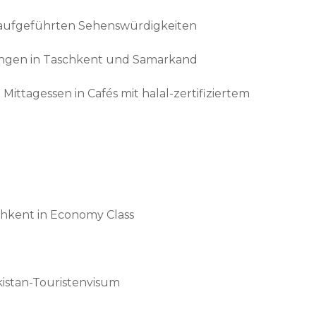
auf aufgeführten Sehenswürdigkeiten
ungen in Taschkent und Samarkand
Mittagessen in Cafés mit halal-zertifiziertem
shkent in Economy Class
kistan-Touristenvisum