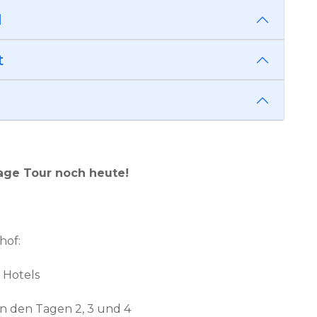
d
t
tage Tour noch heute!
hof:
 Hotels
 an den Tagen 2, 3 und 4