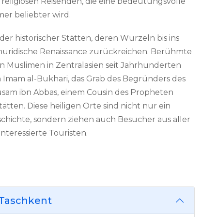
 religiösen Reisenden, die eine bedeutungsvolle
er beliebter wird.
der historischer Stätten, deren Wurzeln bis ins
Timuridische Renaissance zurückreichen. Berühmte
n Muslimen in Zentralasien seit Jahrhunderten
 Imam al-Bukhari, das Grab des Begründers des
sam ibn Abbas, einem Cousin des Propheten
tten. Diese heiligen Orte sind nicht nur ein
eschichte, sondern ziehen auch Besucher aus aller
interessierte Touristen.
 Taschkent