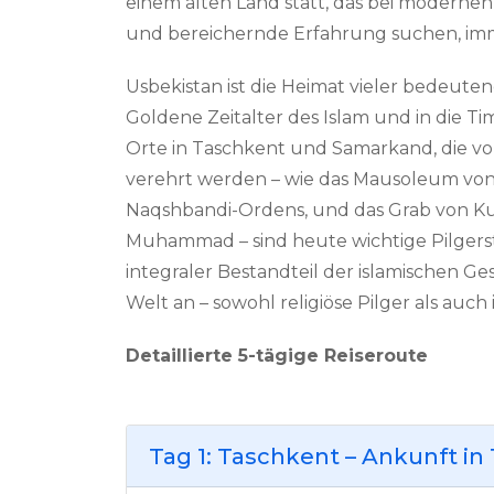
einem alten Land statt, das bei modernen
und bereichernde Erfahrung suchen, imm
Usbekistan ist die Heimat vieler bedeuten
Goldene Zeitalter des Islam und in die 
Orte in Taschkent und Samarkand, die vo
verehrt werden – wie das Mausoleum von
Naqshbandi-Ordens, und das Grab von Ku
Muhammad – sind heute wichtige Pilgerstä
integraler Bestandteil der islamischen G
Welt an – sowohl religiöse Pilger als auch 
Detaillierte 5-tägige Reiseroute
Tag 1: Taschkent – Ankunft in