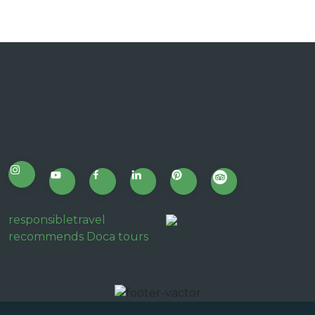
responsibletravel
recommends Doca tours