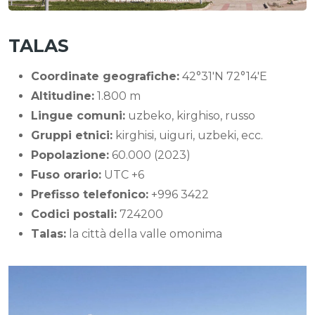
TALAS
Coordinate geografiche:
42°31′N 72°14′E
Altitudine:
1.800 m
Lingue comuni:
uzbeko, kirghiso, russo
Gruppi etnici:
kirghisi, uiguri, uzbeki, ecc.
Popolazione:
60.000 (2023)
Fuso orario:
UTC +6
Prefisso telefonico:
+996 3422
Codici postali:
724200
Talas:
la città della valle omonima