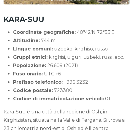
KARA-SUU
Coordinate geografiche:
40°42′N 72°53′E
Altitudine:
744 m
Lingue comuni:
uzbeko, kirghiso, russo
Gruppi etnici:
kirghisi, uiguri, uzbeki, russi, ecc.
Popolazione:
26.609 (2021)
Fuso orario:
UTC +6
Prefisso telefonico:
+996 3232
Codice postale:
723300
Codice di immatricolazione veicoli:
01
Kara-Suu è una città della regione di Osh, in
Kirghizistan, situata nella Valle di Fergana. Si trova a
23 chilometri a nord-est di Osh ed è il centro