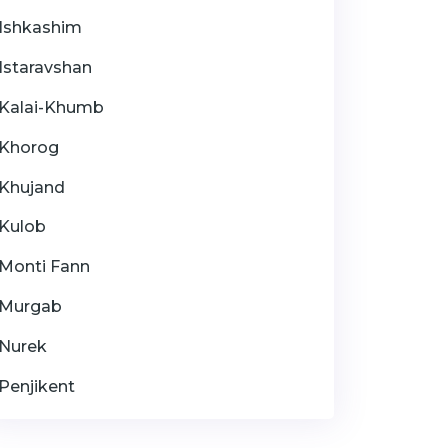
Ishkashim
Istaravshan
Kalai-Khumb
Khorog
Khujand
Kulob
Monti Fann
Murgab
Nurek
Penjikent