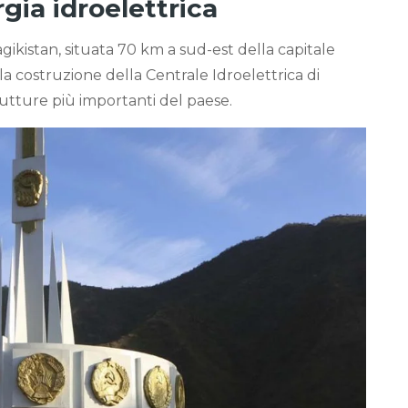
rgia idroelettrica
gikistan, situata 70 km a sud-est della capitale
lla costruzione della Centrale Idroelettrica di
utture più importanti del paese.