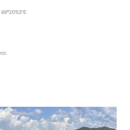
 69°20′53″E
ecc.