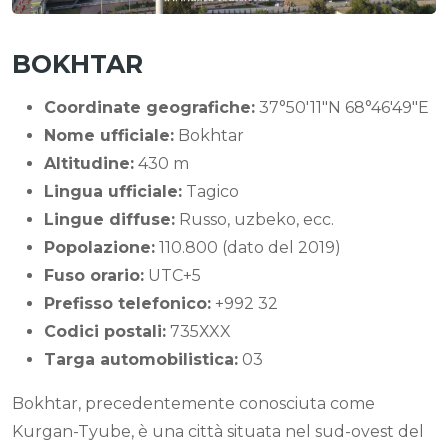
BOKHTAR
Coordinate geografiche:
37°50′11″N 68°46′49″E
Nome ufficiale:
Bokhtar
Altitudine:
430 m
Lingua ufficiale:
Tagico
Lingue diffuse:
Russo, uzbeko, ecc.
Popolazione:
110.800 (dato del 2019)
Fuso orario:
UTC+5
Prefisso telefonico:
+992 32
Codici postali:
735ХXX
Targa automobilistica:
03
Bokhtar, precedentemente conosciuta come
Kurgan-Tyube, è una città situata nel sud-ovest del