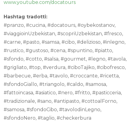
www.youtube.com/docatours
Hashtag tradotti:
#pranzo, #cucina, #docatours, #oybekostanov,
#viaggioinUzbekistan, #scopriUzbekistan, #fresco,
#carne, #pasto, #samsa, #cibo, #delizioso, #inlegno,
#rustico, #gustoso, #cena, #spuntino, #piatto,
#sfondo, #cotto, #salsa, #gourmet, #legno, #tavola,
#grigliato, #top, #verdura, #ciboTajiko, #cibofresco,
#barbecue, #erba, #tavolo, #croccante, #ricetta,
#sfondoGiallo, #triangolo, #caldo, #samosa,
#fattoincasa, #asiatico, #nero, #fritto, #pasticceria,
#tradizionale, #sano, #antipasto, #cottoalForno,
#samosa, #sfondoCibo, #tavolodinLegno,
#sfondoNero, #taglio, #checkerbura