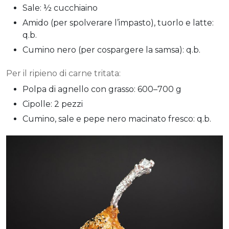
Sale: ½ cucchiaino
Amido (per spolverare l’impasto), tuorlo e latte:
q.b.
Cumino nero (per cospargere la samsa): q.b.
Per il ripieno di carne tritata:
Polpa di agnello con grasso: 600–700 g
Cipolle: 2 pezzi
Cumino, sale e pepe nero macinato fresco: q.b.