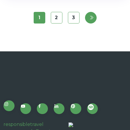
1
2
3
responsibletravel