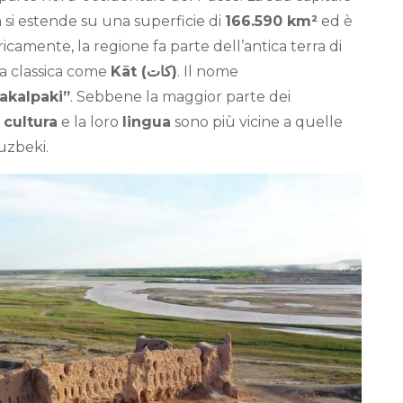
n si estende su una superficie di
166.590 km²
ed è
oricamente, la regione fa parte dell’antica terra di
na classica come
Kāt (کات)
. Il nome
rakalpaki”
. Sebbene la maggior parte dei
o
cultura
e la loro
lingua
sono più vicine a quelle
uzbeki.