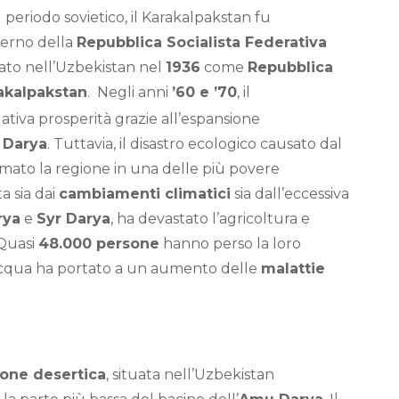
l periodo sovietico, il Karakalpakstan fu
terno della
Repubblica Socialista Federativa
rato nell’Uzbekistan nel
1936
come
Repubblica
akalpakstan
.
Negli anni
’60 e ’70
, il
tiva prosperità grazie all’espansione
 Darya
. Tuttavia, il disastro ecologico causato dal
mato la regione in una delle più povere
a sia dai
cambiamenti climatici
sia dall’eccessiva
rya
e
Syr Darya
, ha devastato l’agricoltura e
 Quasi
48.000 persone
hanno perso la loro
d’acqua ha portato a un aumento delle
malattie
ione desertica
, situata nell’Uzbekistan