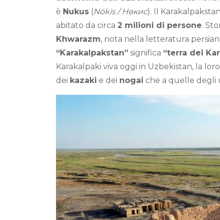
è
Nukus
(
Nókis / Нөкис
). Il Karakalpaksta
abitato da circa
2 milioni di persone
. St
Khwarazm
, nota nella letteratura persia
“Karakalpakstan”
significa
“terra dei Ka
Karakalpaki viva oggi in Uzbekistan, la lor
dei
kazaki
e dei
nogai
che a quelle degli 