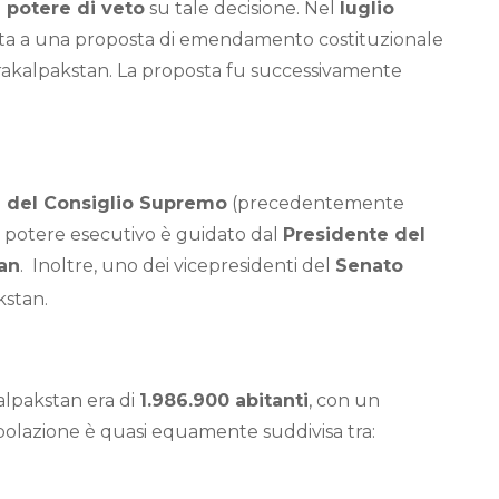
l
potere di veto
su tale decisione. Nel
luglio
osta a una proposta di emendamento costituzionale
rakalpakstan. La proposta fu successivamente
 del Consiglio Supremo
(precedentemente
 Il potere esecutivo è guidato dal
Presidente del
tan
.
Inoltre, uno dei vicepresidenti del
Senato
kstan.
alpakstan era di
1.986.900 abitanti
, con un
polazione è quasi equamente suddivisa tra: