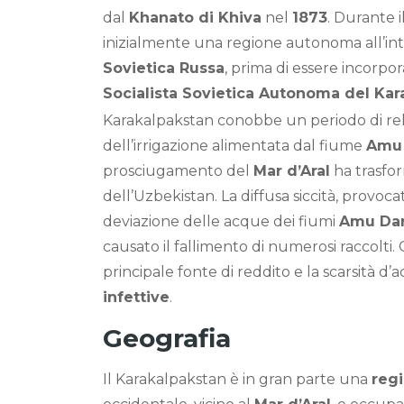
dal
Khanato di Khiva
nel
1873
. Durante i
inizialmente una regione autonoma all’in
Sovietica Russa
, prima di essere incorpo
Socialista Sovietica Autonoma del Kar
Karakalpakstan conobbe un periodo di rela
dell’irrigazione alimentata dal fiume
Amu
prosciugamento del
Mar d’Aral
ha trasfor
dell’Uzbekistan. La diffusa siccità, provocat
deviazione delle acque dei fiumi
Amu Da
causato il fallimento di numerosi raccolti.
principale fonte di reddito e la scarsità 
infettive
.
Geografia
Il Karakalpakstan è in gran parte una
reg