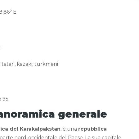
8.86° E
o
 tatari, kazaki, turkmeni
:
95
anoramica generale
ica del Karakalpakstan
, è una
repubblica
 parte nord-occidentale del Paese. La sua capitale