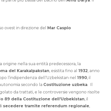
 la parte più bassa del bacino dell’
Amu Darya
. Il
so ovest in direzione del
Mar Caspio
origine nella sua entità predecessora, la
noma del Karakalpakstan
, esistita fino al
1932
, anno
Dopo l’indipendenza dell’Uzbekistan nel
1990
, il
 autonomia secondo la
Costituzione uzbeka
.
Il
golato da trattati, e le controversie vengono risolte
lo 89 della Costituzione dell’Uzbekistan
, il
di
secedere tramite referendum regionale
,