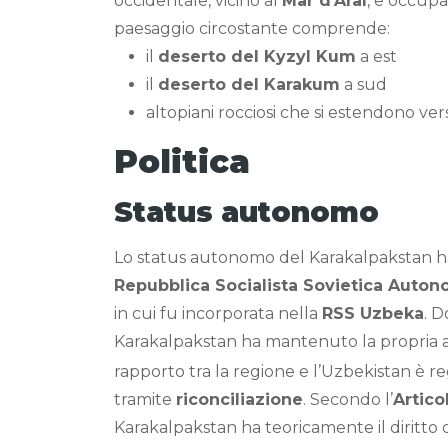
occidentale, vicino al
Mar d’Aral
, e occupa
paesaggio circostante comprende:
il
deserto del Kyzyl Kum
a est
il
deserto del Karakum
a sud
altopiani rocciosi che si estendono ver
Politica
Status autonomo
Lo status autonomo del Karakalpakstan ha 
Repubblica Socialista Sovietica Auto
in cui fu incorporata nella
RSS Uzbeka
. 
Karakalpakstan ha mantenuto la propria
rapporto tra la regione e l’Uzbekistan è re
tramite
riconciliazione
. Secondo l’
Artico
Karakalpakstan ha teoricamente il diritto 