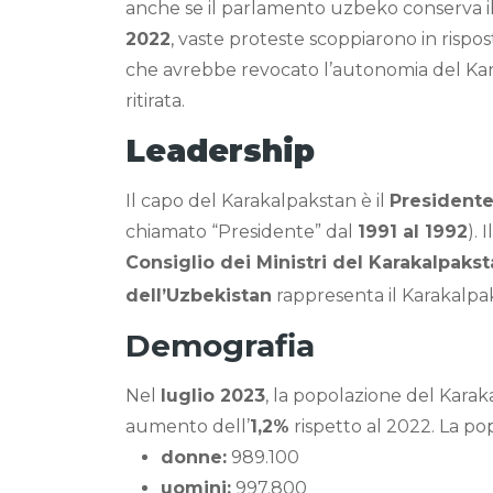
anche se il parlamento uzbeko conserva i
2022
, vaste proteste scoppiarono in risp
che avrebbe revocato l’autonomia del Ka
ritirata.
Leadership
Il capo del Karakalpakstan è il
Presidente
chiamato “Presidente” dal
1991 al 1992
).
Consiglio dei Ministri del Karakalpaks
dell’Uzbekistan
rappresenta il Karakalpa
Demografia
Nel
luglio 2023
, la popolazione del Karak
aumento dell’
1,2%
rispetto al 2022. La po
donne:
989.100
uomini:
997.800