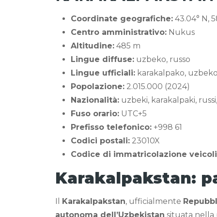
Coordinate geografiche:
43.04° N, 5
Centro amministrativo:
Nukus
Altitudine:
485 m
Lingue diffuse:
uzbeko, russo
Lingue ufficiali:
karakalpako, uzbek
Popolazione:
2.015.000 (2024)
Nazionalità:
uzbeki, karakalpaki, russi,
Fuso orario:
UTC+5
Prefisso telefonico:
+998 61
Codici postali:
23010X
Codice di immatricolazione veicoli
Karakalpakstan: p
Il
Karakalpakstan
, ufficialmente
Repubbl
autonoma dell’Uzbekistan
situata nella