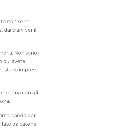
lito non se ne
dai piani per il
oria. Non sono i
in cui avete
 restano impressi
campagna con gli
ona.
 Samarcanda per
 lato da catene