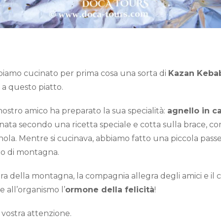
bbiamo cucinato per prima cosa una sorta di
Kazan Keba
a questo piatto.
ostro amico ha preparato la sua specialità:
agnello in c
inata secondo una ricetta speciale e cotta sulla brace,
nola. Mentre si cucinava, abbiamo fatto una piccola pass
to di montagna.
ura della montagna, la compagnia allegra degli amici e il c
e all’organismo l’
ormone della felicità
!
a vostra attenzione.