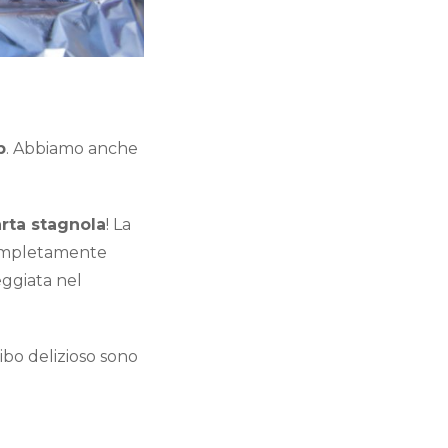
b
. Abbiamo anche
arta stagnola
! La
 completamente
eggiata nel
ibo delizioso sono