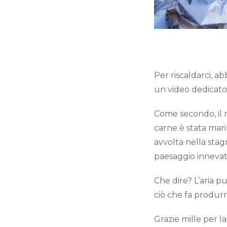
Per riscaldarci, a
un video dedicato 
Come secondo, il n
carne è stata mar
avvolta nella stag
paesaggio inneva
Che dire? L’aria p
ciò che fa produrr
Grazie mille per l