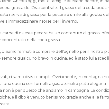
bestiame. Ancora oggi, molte famiglie allevano pecore, in p
ecora grassa dell’Asia centrale. Il grasso della coda può a
 Questa riserva di grasso per la pecora è simile alla gobba d
erve a immagazzinare risorse per l’inverno.
 carne di queste pecore ha un contenuto di grasso inferi
è concentrato nella coda grassa.
o, ci siamo fermati a comprare dell’agnello per il nostro p
 sempre qualcuno bravo in cucina, ed è stato lui a scegli
ati, ci siamo divisi i compiti. Ovviamente, in montagna 
 di una cucina con fornelli a gas, utensili e piatti eleganti
a non è per questo che andiamo in campagna! Le condiz
iche, e il cibo è venuto benissimo, grazie anche alla fan
ssata.