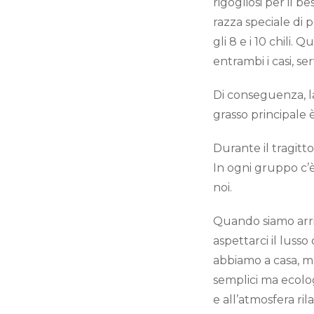
rigogliosi per il 
razza speciale di p
gli 8 e i 10 chili.
entrambi i casi, s
Di conseguenza, la
grasso principale 
Durante il tragitt
In ogni gruppo c’è
noi.
Quando siamo arriv
aspettarci il lusso
abbiamo a casa, m
semplici ma ecolog
e all’atmosfera rila