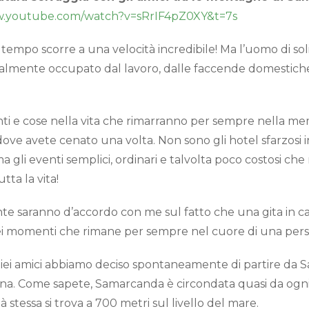
w.youtube.com/watch?v=sRrIF4pZ0XY&t=7s
Il tempo scorre a una velocità incredibile! Ma l’uomo di so
almente occupato dal lavoro, dalle faccende domestiche, 
i e cose nella vita che rimarranno per sempre nella mem
o dove avete cenato una volta. Non sono gli hotel sfarzosi 
a gli eventi semplici, ordinari e talvolta poco costosi che
tta la vita!
te saranno d’accordo con me sul fatto che una gita in 
ei momenti che rimane per sempre nel cuore di una pers
i miei amici abbiamo deciso spontaneamente di partire da
a. Come sapete, Samarcanda è circondata quasi da ogni
 stessa si trova a 700 metri sul livello del mare.