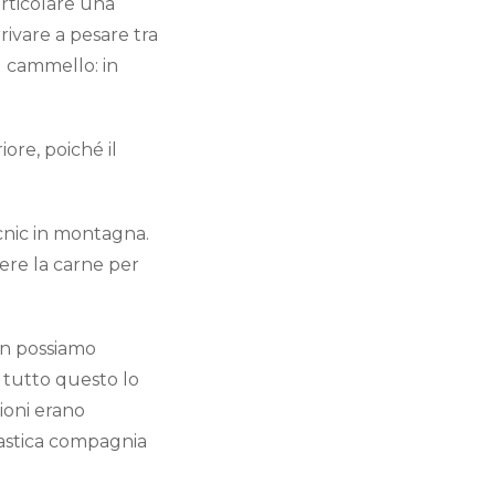
articolare una
rrivare a pesare tra
el cammello: in
ore, poiché il
icnic in montagna.
ere la carne per
non possiamo
 – tutto questo lo
ioni erano
tastica compagnia