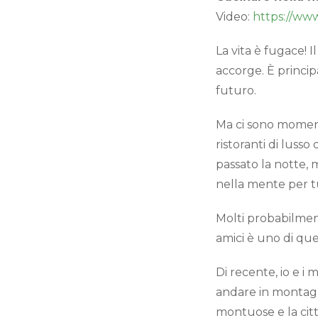
Video:
https://ww
La vita è fugace! 
accorge. È princip
futuro.
Ma ci sono moment
ristoranti di luss
passato la notte, m
nella mente per tu
Molti probabilmen
amici è uno di qu
Di recente, io e 
andare in montagn
montuose e la città