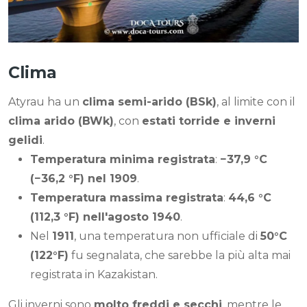
Clima
Atyrau ha un
clima semi-arido (BSk)
, al limite con il
clima arido (BWk)
, con
estati torride e inverni
gelidi
.
Temperatura minima registrata
:
−37,9 °C
(−36,2 °F) nel 1909
.
Temperatura massima registrata
:
44,6 °C
(112,3 °F) nell'agosto 1940
.
Nel
1911
, una temperatura non ufficiale di
50°C
(122°F)
fu segnalata, che sarebbe la più alta mai
registrata in Kazakistan.
Gli inverni sono
molto freddi e secchi
, mentre le