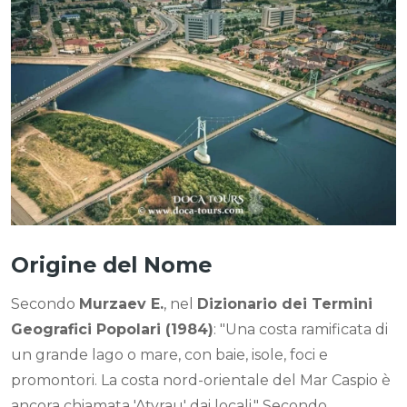
Origine del Nome
Secondo
Murzaev E.
, nel
Dizionario dei Termini
Geografici Popolari (1984)
: "Una costa ramificata di
un grande lago o mare, con baie, isole, foci e
promontori. La costa nord-orientale del Mar Caspio è
ancora chiamata 'Atyrau' dai locali." Secondo