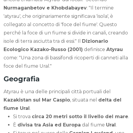
Nurmaganbetov e Khobdabayev
: "Il termine
'atyrau', che originariamente significava 'isola', è
collegato al concetto di 'foce del fiume'. Questo
perché la foce di un fiume si divide in canali, creando
isole di terra asciutta tra di essi." Il
Dizionario
Ecologico Kazako-Russo (2001)
definisce
Atyrau
come: "Una zona di bassifondi ricoperti di canneti alla
foce del fiume Ural."
Geografia
Atyrau è una delle principali città portuali del
Kazakistan sul Mar Caspio
, situata nel
delta del
fiume Ural
.
Si trova
circa 20 metri sotto il livello del mare
.
È
divisa tra Asia ed Europa
dal fiume
Ural
.