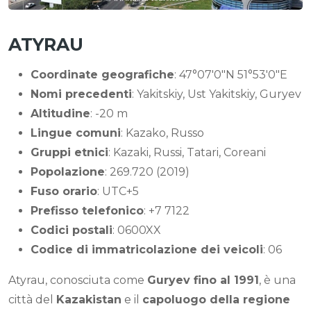
ATYRAU
Coordinate geografiche
: 47°07′0″N 51°53′0″E
Nomi precedenti
: Yakitskiy, Ust Yakitskiy, Guryev
Altitudine
: -20 m
Lingue comuni
: Kazako, Russo
Gruppi etnici
: Kazaki, Russi, Tatari, Coreani
Popolazione
: 269.720 (2019)
Fuso orario
: UTC+5
Prefisso telefonico
: +7 7122
Codici postali
: 0600XX
Codice di immatricolazione dei veicoli
: 06
Atyrau, conosciuta come
Guryev fino al 1991
, è una
città del
Kazakistan
e il
capoluogo della regione