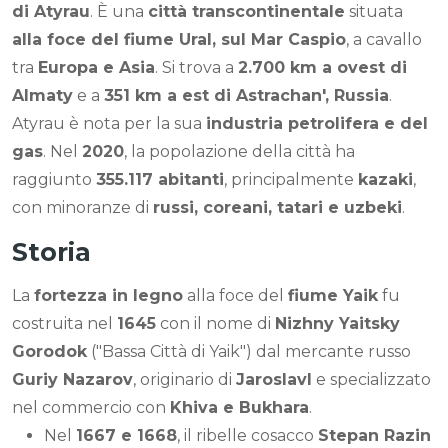
di Atyrau
. È una
città transcontinentale
situata
alla foce del fiume Ural, sul Mar Caspio
, a cavallo
tra
Europa e Asia
. Si trova a
2.700 km a ovest di
Almaty
e a
351 km a est di Astrachan', Russia
.
Atyrau è nota per la sua
industria petrolifera e del
gas
. Nel
2020
, la popolazione della città ha
raggiunto
355.117 abitanti
, principalmente
kazaki
,
con minoranze di
russi, coreani, tatari e uzbeki
.
Storia
La
fortezza in legno
alla foce del
fiume Yaik
fu
costruita nel
1645
con il nome di
Nizhny Yaitsky
Gorodok
("Bassa Città di Yaik") dal mercante russo
Guriy Nazarov
, originario di
Jaroslavl
e specializzato
nel commercio con
Khiva e Bukhara
.
Nel
1667 e 1668
, il ribelle cosacco
Stepan Razin