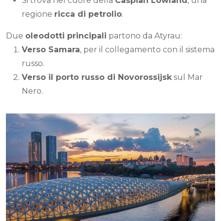
Si trova nel cuore della
Caspian Lowland
, una
regione
ricca di petrolio
.
Due
oleodotti principali
partono da Atyrau:
Verso Samara
, per il collegamento con il sistema
russo.
Verso il porto russo di Novorossijsk
sul Mar
Nero.