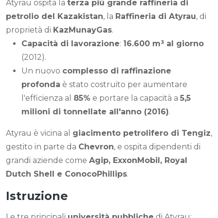
Atyrau ospita la
terza più grande raffineria di
petrolio del Kazakistan
, la
Raffineria di Atyrau
, di
proprietà di
KazMunayGas
.
Capacità di lavorazione
:
16.600 m³ al giorno
(2012).
Un nuovo
complesso di raffinazione
profonda
è stato costruito per aumentare
l'efficienza al
85%
e portare la capacità a
5,5
milioni di tonnellate all'anno (2016)
.
Atyrau è vicina al
giacimento petrolifero di Tengiz
,
gestito in parte da
Chevron
, e ospita dipendenti di
grandi aziende come
Agip, ExxonMobil, Royal
Dutch Shell e ConocoPhillips
.
Istruzione
Le tre principali
università pubbliche
di Atyrau: