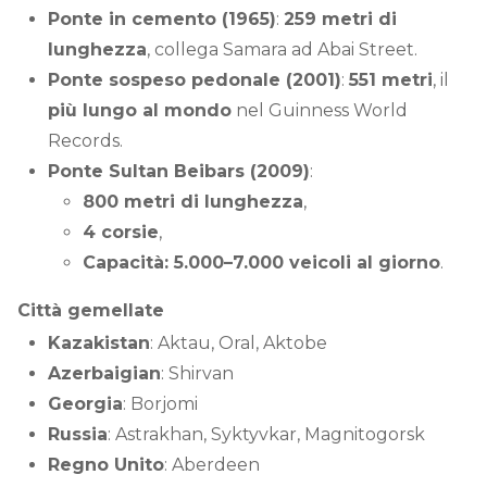
Ponte in cemento (1965)
:
259 metri di
lunghezza
, collega Samara ad Abai Street.
Ponte sospeso pedonale (2001)
:
551 metri
, il
più lungo al mondo
nel Guinness World
Records.
Ponte Sultan Beibars (2009)
:
800 metri di lunghezza
,
4 corsie
,
Capacità: 5.000–7.000 veicoli al giorno
.
Città gemellate
Kazakistan
: Aktau, Oral, Aktobe
Azerbaigian
: Shirvan
Georgia
: Borjomi
Russia
: Astrakhan, Syktyvkar, Magnitogorsk
Regno Unito
: Aberdeen